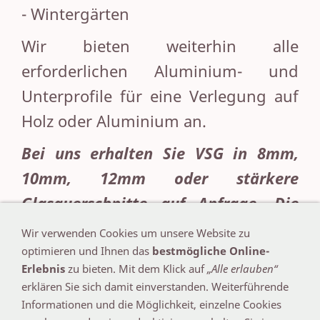
- Wintergärten
Wir bieten weiterhin alle
erforderlichen Aluminium- und
Unterprofile für eine Verlegung auf
Holz oder Aluminium an.
Bei uns erhalten Sie VSG in 8mm,
10mm, 12mm oder stärkere
Glasquerschnitte auf Anfrage. Die
Lieferung erfolgt bis Bordsteinkante
Wir verwenden Cookies um unsere Website zu
in allen gewünschten Glasformaten.
optimieren und Ihnen das
bestmögliche Online-
Erlebnis
zu bieten. Mit dem Klick auf
„Alle erlauben“
erklären Sie sich damit einverstanden. Weiterführende
Informationen und die Möglichkeit, einzelne Cookies
ZUM KONTAKTFORMULAR